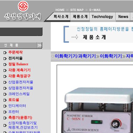
주문제작
이화학기기/과학기기
이화학기기
자
전자저울
정밀 Balance
각종 계측기기
각종 측정공구
산업용전자저울
상업용전자저울
크레인스케일
로드셀
인디케이터
프린터
축중기(윤중기)
신장자동측정기및
체중계,건강보조기
수동저울및기타저울