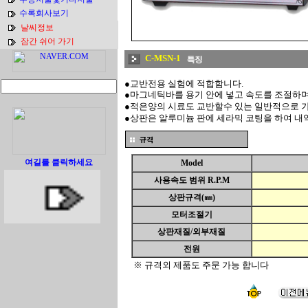
수록회사보기
날씨정보
잠간 쉬어 가기
C-MSN-1
●교반전용 실험에 적합함니다.
●
마그네틱바를 용기 안에 넣고 속도를 조절하며
●
적은양의 시료도 교반할수 있는 일반적으로 가
●
상판은 알루미늄 판에 세라믹 코팅을 하여 
여길를 클릭하세요
Model
사용속도 범위 R.P.M
상판규격(㎜)
모터조절기
상판재질/외부재질
전원
※ 규격외 제품도 주문 가능 합니다