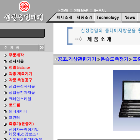
주문제작
공조,기상관련기기
온습도측정기
표
전자저울
정밀 Balance
각종 계측기기
각종 측정공구
산업용전자저울
상업용전자저울
크레인스케일
로드셀
인디케이터
프린터
축중기(윤중기)
신장자동측정기및
체중계,건강보조기
수동저울및기타저울