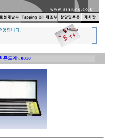
준 온도계
0010