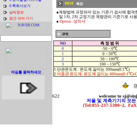
0010
수록회사보기
●계량법에 규정되어 있는 기준기 검사에 합격한
날씨정보
및 1차, 2차 교정기관 계량관리 기준기로 사
잠간 쉬어 가기
●
Option :성적서
NO
측 정 범 위
0
-50 ~ 0℃
1
0 ~ 50℃
2
50 ~ 100℃
3
100 ~ 150℃
1.단관온도계 : 온도계 길이는 300mm(0.1℃)
여길를 클릭하세요
2
.이중관 온도계: 온도계 길이는 400mm(0.1℃)-Op
622
welcome to
sj@sin
저울 및 계측기기의 모든
(Tel:055-237-5300~2, FaX: