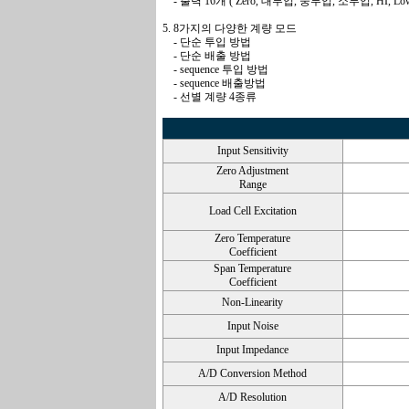
....
- 출력 16개 ( Zero, 대투입, 중투입, 소투입, HI,
5. 8가지의 다양한 계량 모드
....
- 단순 투입 방법
....
- 단순 배출 방법
....
- sequence 투입 방법
....
- sequence 배출방법
....
- 선별 계량 4종류
Input Sensitivity
Zero Adjustment
Range
Load Cell Excitation
Zero Temperature
Coefficient
Span Temperature
Coefficient
Non-Linearity
Input Noise
Input Impedance
A/D Conversion Method
A/D Resolution