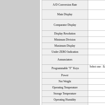
A/D Conversion Rate
Main Display
Comparator Display
Display Resolution
Minimum Division
Maximum Display
Under ZERO Indication
Annunciators
Select one : 
Programmable "F" Keys
Power
Net Weight
Operating Temperature
Storage Temperature
Operating Humidity