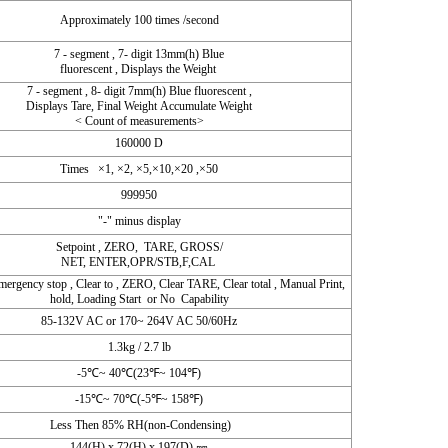
Approximately 100 times /second
7 - segment , 7- digit 13mm(h) Blue
fluorescent , Displays the Weight
7 - segment , 8- digit 7mm(h) Blue fluorescent ,
Displays Tare, Final Weight Accumulate Weight
< Count of measurements>
160000 D
Times ×1, ×2, ×5,×10,×20 ,×50
999950
"-" minus display
Setpoint , ZERO, TARE, GROSS/
NET, ENTER,OPR/STB,F,CAL
Emergency stop , Clear to , ZERO, Clear TARE, Clear total , Manual Print,
hold, Loading Start or No Capability
85-132V AC or 170~ 264V AC 50/60Hz
1.3kg / 2.7 lb
-5℃~ 40℃(23℉~ 104℉)
-15℃~ 70℃(-5℉~ 158℉)
Less Then 85% RH(non-Condensing)
144(H) x 72(H) x 197(D) ㎜