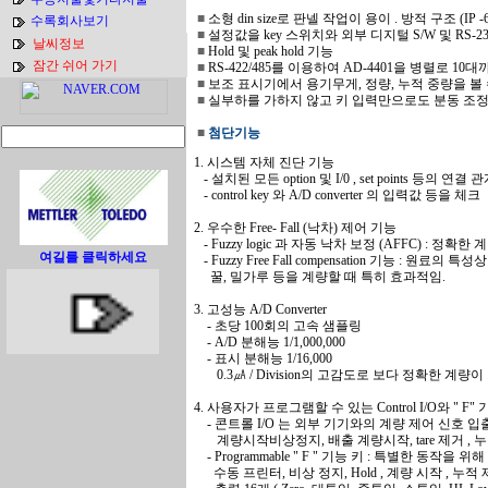
■
소형 din size로 판넬 작업이 용이 . 방적 구조 (IP -6
수록회사보기
■
설정값을 key 스위치와 외부 디지털 S/W 및 RS-232C
날씨정보
■
Hold 및 peak hold 기능
잠간 쉬어 가기
■
RS-422/485를 이용하여 AD-4401을 병렬로 1
■
보조 표시기에서 용기무게, 정량, 누적 중량을 볼 
■
실부하를 가하지 않고 키 입력만으로도 분동 조정
■
첨단기능
1. 시스템 자체 진단 기능
...
- 설치된 모든 option 및 I/0 , set points 등의 연결
...
- control key 와 A/D converter 의 입력값 등을 체크
2. 우수한 Free- Fall (낙차) 제어 기능
...
- Fuzzy logic 과 자동 낙차 보정 (AFFC) : 정확
여길를 클릭하세요
...
- Fuzzy Free Fall compensation 기능 : 원
.....
꿀, 밀가루 등을 계량할 때 특히 효과적임.
3. 고성능 A/D Converter
....
- 초당 100회의 고속 샘플링
....
- A/D 분해능 1/1,000,000
....
- 표시 분해능 1/16,000
.......
0.3㎂ / Division의 고감도로 보다 정확한 계량이
4. 사용자가 프로그램할 수 있는 Control I/O와 " F" 기
....
- 콘트롤 I/O 는 외부 기기와의 계량 제어 신호 입출
,.....
계량시작비상정지, 배출 계량시작, tare 제거 , 누
....
- Programmable " F " 기능 키 : 특별한 동작을 
......
수동 프린터, 비상 정지, Hold , 계량 시작 , 누적