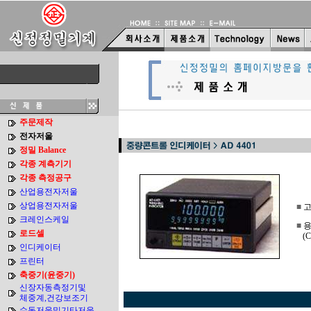
주문제작
전자저울
정밀 Balance
각종 계측기기
각종 측정공구
산업용전자저울
상업용전자저울
■
고
크레인스케일
■
용
로드셀
...
(C
인디케이터
프린터
..
축중기(윤중기)
신장자동측정기및
체중계,건강보조기
수동저울및기타저울