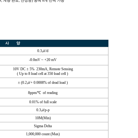
 Low, 계량 완료, 안정등) 중에 8개 선택 가능
사 양
0.3㎶/d
-0.0mV ~ +20 mV
10V DC ± 5% 230mA, Remote Sensing
( Up to 8 load cell at 350 load cell )
± (0.2㎶+ 0.0008% of dead load )
8ppm/℃ of reading
0.01% of full scale
0.3㎶p-p
10M(Min)
Sigma Delta
1,000,000 count (Max)