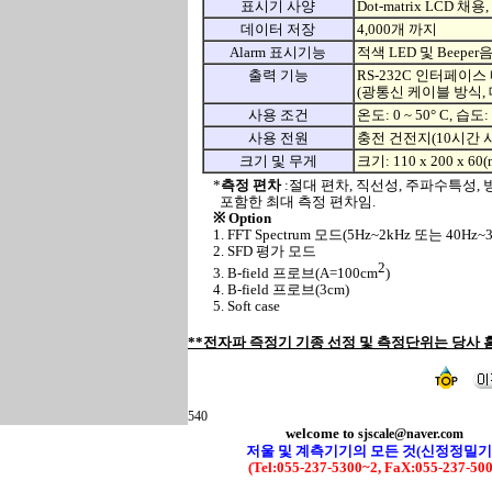
표시기 사양
Dot-matrix LCD 채용,
데이터 저장
4,000개 까지
Alarm 표시기능
적색 LED 및 Beeper음
출력 기능
RS-232C 인터페이스
(광통신 케이블 방식, 
사용 조건
온도: 0 ~ 50° C, 습도
사용 전원
충전 건전지(10시간 사
크기 및 무게
크기: 110 x 200 x 6
*
측정 편차
:절대 편차, 직선성, 주파수특성,
포함한 최대 측정 편차임.
※ Option
1. FFT Spectrum 모드(5Hz~2kHz 또는 40Hz
2. SFD 평가 모드
2
3. B-field 프로브(A=100cm
)
4. B-field 프로브(3cm)
5. Soft case
**전자파 즉정기 기종 선정 및 측정단위는 당사
540
welcome to
sjscale@naver.com
저울 및 계측기기의 모든 것(신정정밀기
(Tel:055-237-5300~2, FaX:055-237-50