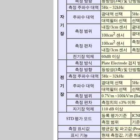
측정 방향
등방성(3축) 및 단방
측정 주파수 대역
5Hz ~ 32kHz
광대역 선택
5Hz 
자
주파수 대역
대역필터 선택
선택범
기
내장/3cm 센서
광대역
측정 범위
장
2
광대역
100cm
센서
2
측정
100cm
센서
측정 편차
내장/3cm 센서
측정
전기장 억제
60dB 이상
측정 방식
Plate Electrode 
측정 방향
등방성(3축) 및 단방
측정 주파수 대역
5Hz ~ 32kHz
전
광대역 선택
5Hz 
기
주파수 대역
대역필터 선택
선택범
장
측정 범위
0.7V/m ~100kV/m (B
측정 편차
측정치의 ±3% 이하
자기장 억제
110 dB 이상
등록 평가기준
ICN
STD 평가 모드
측정 범위
기준
측정 표시값
평균값 및 파고값 (Pe
표시 기능
현재 측정값, 기준 허