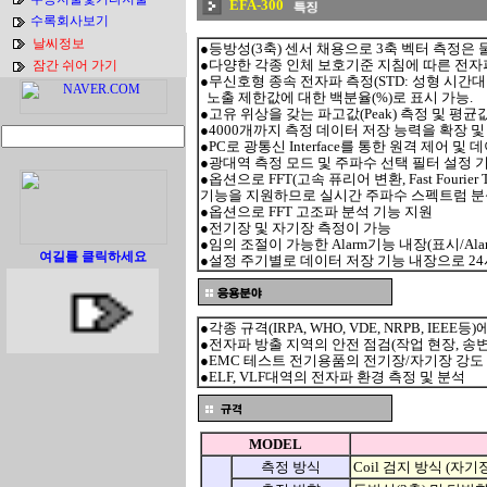
EFA-300
수록회사보기
날씨정보
●등방성(3축) 센서 채용으로 3축 벡터 측정은 
●다양한 각종 인체 보호기준 지침에 따른 전자파
잠간 쉬어 가기
●무신호형 종속 전자파 측정(STD: 성형 시간
노출 제한값에 대한 백분율(%)로 표시 가능.
●고유 위상을 갖는 파고값(Peak) 측정 및 평균
●4000개까지 측정 데이터 저장 능력을 확장 및
●PC로 광통신 Interface를 통한 원격 제어 및 
●광대역 측정 모드 및 주파수 선택 필터 설정 
●옵션으로 FFT(고속 퓨리어 변환, Fast Fourier T
기능을 지원하므로 실시간 주파수 스펙트럼 분
●옵션으로 FFT 고조파 분석 기능 지원
●전기장 및 자기장 측정이 가능
●임의 조절이 가능한 Alarm기능 내장(표시/Ala
여길를 클릭하세요
●설정 주기별로 데이터 저장 기능 내장으로 2
●각종 규격(IRPA, WHO, VDE, NRPB, IEE
●전자파 방출 지역의 안전 점검(작업 현장, 송변
●EMC 테스트 전기용품의 전기장/자기장 강도 측정
●ELF, VLF대역의 전자파 환경 측정 및 분석
MODEL
측정 방식
Coil 검지 방식 (자기