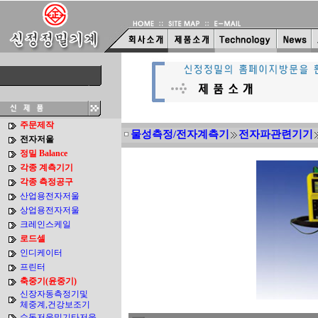
주문제작
물성측정/전자계측기
전자파관련기기
전자저울
정밀 Balance
각종 계측기기
각종 측정공구
산업용전자저울
상업용전자저울
크레인스케일
로드셀
인디케이터
프린터
축중기(윤중기)
신장자동측정기및
체중계,건강보조기
수동저울및기타저울