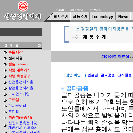
주문제작
다이어트 자료실
>
전자저울
정밀 Balance
각종 계측기기
::: 성인 비만 :::(
관절염
|
골다공증
|
고지혈증
각종 측정공구
산업용전자저울
+ 골다공증
상업용전자저울
골다공증은 나이가 듦에 
크레인스케일
로드셀
으로 인해 뼈가 약화되는 
인디케이터
노인들에게서 나타나며, 특
프린터
사의 이상으로 발병율이 더
축중기(윤중기)
나타나는 뼈의 손실을 막는
신장자동측정기및
체중계,건강보조기
근에는 젊은 층에서도 골
수동저울및기타저울