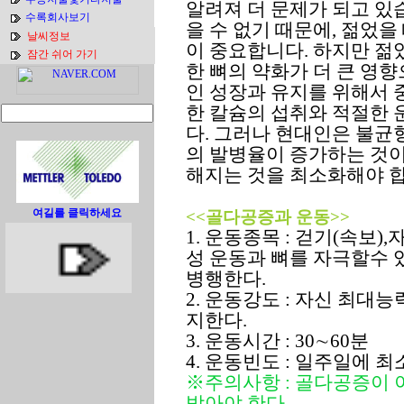
알려져 더 문제가 되고 있
수록회사보기
을 수 없기 때문에, 젊었을
날씨정보
이 중요합니다. 하지만 젊
잠간 쉬어 가기
한 뼈의 약화가 더 큰 영
인 성장과 유지를 위해서 
한 칼슘의 섭취와 적절한
다. 그러나 현대인은 불
의 발병율이 증가하는 것이
해지는 것을 최소화해야 합
여길를 클릭하세요
<<골다공증과 운동>>
1. 운동종목 : 걷기(속보
성 운동과 뼈를 자극할수 
병행한다.
2. 운동강도 : 자신 최대능
지한다.
3. 운동시간 : 30∼60분
4. 운동빈도 : 일주일에 
※주의사항 : 골다공증이 
받아야 한다.